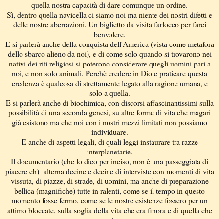
quella nostra capacità di dare comunque un ordine.
Sì, dentro quella navicella ci siamo noi ma niente dei nostri difetti e
delle nostre aberrazioni. Un biglietto da visita farlocco per farci
benvolere.
E si parlerà anche della conquista dell'America (vista come metafora
dello sbarco alieno da noi), e di come solo quando si trovarono nei
nativi dei riti religiosi si poterono considerare quegli uomini pari a
noi, e non solo animali. Perchè credere in Dio e praticare questa
credenza è qualcosa di strettamente legato alla ragione umana, e
solo a quella.
E si parlerà anche di biochimica, con discorsi affascinantissimi sulla
possibilità di una seconda genesi, su altre forme di vita che magari
già esistono ma che noi con i nostri mezzi limitati non possiamo
individuare.
E anche di aspetti legali, di quali leggi instaurare tra razze
interplanetarie.
Il documentario (che lo dico per inciso, non è una passeggiata di
piacere eh) alterna decine e decine di interviste con momenti di vita
vissuta, di piazze, di strade, di uomini, ma anche di preparazione
bellica (magnifiche) tutte in ralenti, come se il tempo in questo
momento fosse fermo, come se le nostre esistenze fossero per un
attimo bloccate, sulla soglia della vita che era finora e di quella che