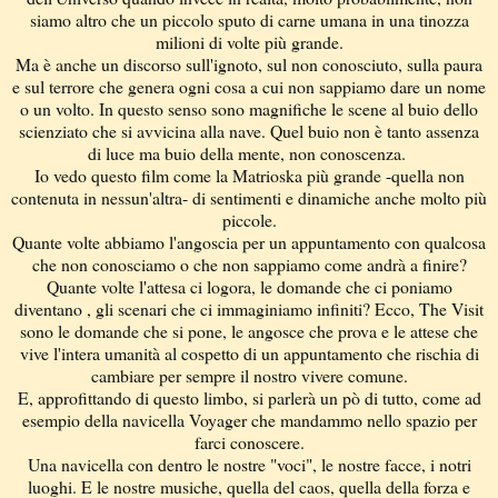
siamo altro che un piccolo sputo di carne umana in una tinozza
milioni di volte più grande.
Ma è anche un discorso sull'ignoto, sul non conosciuto, sulla paura
e sul terrore che genera ogni cosa a cui non sappiamo dare un nome
o un volto. In questo senso sono magnifiche le scene al buio dello
scienziato che si avvicina alla nave. Quel buio non è tanto assenza
di luce ma buio della mente, non conoscenza.
Io vedo questo film come la Matrioska più grande -quella non
contenuta in nessun'altra- di sentimenti e dinamiche anche molto più
piccole.
Quante volte abbiamo l'angoscia per un appuntamento con qualcosa
che non conosciamo o che non sappiamo come andrà a finire?
Quante volte l'attesa ci logora, le domande che ci poniamo
diventano , gli scenari che ci immaginiamo infiniti? Ecco, The Visit
sono le domande che si pone, le angosce che prova e le attese che
vive l'intera umanità al cospetto di un appuntamento che rischia di
cambiare per sempre il nostro vivere comune.
E, approfittando di questo limbo, si parlerà un pò di tutto, come ad
esempio della navicella Voyager che mandammo nello spazio per
farci conoscere.
Una navicella con dentro le nostre "voci", le nostre facce, i notri
luoghi. E le nostre musiche, quella del caos, quella della forza e