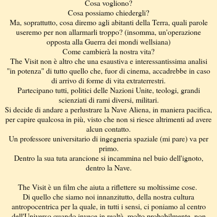
Cosa vogliono?
Cosa possiamo chiedergli?
Ma, soprattutto, cosa diremo agli abitanti della Terra, quali parole
useremo per non allarmarli troppo? (insomma, un'operazione
opposta alla Guerra dei mondi wellsiana)
Come cambierà la nostra vita?
The Visit non è altro che una esaustiva e interessantissima analisi
"in potenza" di tutto quello che, fuor di cinema, accadrebbe in caso
di arrivo di forme di vita extraterrestri.
Partecipano tutti, politici delle Nazioni Unite, teologi, grandi
scienziati di rami diversi, militari.
Si decide di andare a perlustrare la Nave Aliena, in maniera pacifica,
per capire qualcosa in più, visto che non si riesce altrimenti ad avere
alcun contatto.
Un professore universitario di ingegneria spaziale (mi pare) va per
primo.
Dentro la sua tuta arancione si incammina nel buio dell'ignoto,
dentro la Nave.
The Visit è un film che aiuta a riflettere su moltissime cose.
Di quello che siamo noi innanzitutto, della nostra cultura
antropocentrica per la quale, in tutti i sensi, ci poniamo al centro
dell'Universo quando invece in realtà, molto probabilmente, non