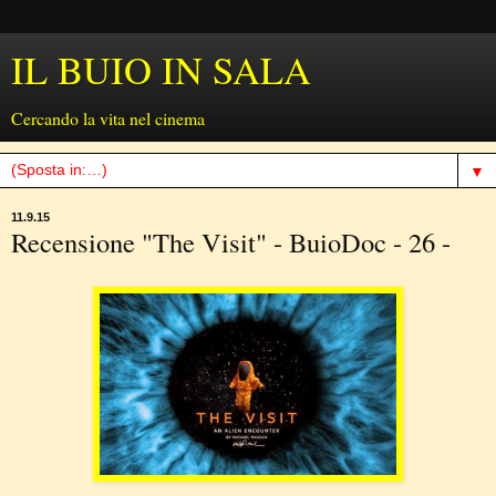
IL BUIO IN SALA
Cercando la vita nel cinema
▼
11.9.15
Recensione "The Visit" - BuioDoc - 26 -