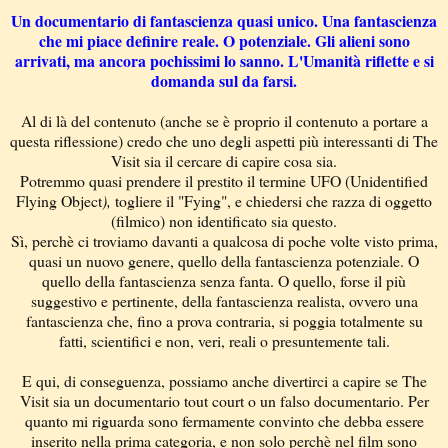
Un documentario di fantascienza quasi unico. Una fantascienza
che mi piace definire reale. O potenziale. Gli alieni sono
arrivati, ma ancora pochissimi lo sanno. L'Umanità riflette e si
domanda sul da farsi.
Al di là del contenuto (anche se è proprio il contenuto a portare a
questa riflessione) credo che uno degli aspetti più interessanti di The
Visit sia il cercare di capire cosa sia.
Potremmo quasi prendere il prestito il termine UFO (Unidentified
Flying Object
),
togliere il "Fying", e chiedersi che razza di oggetto
(filmico) non identificato sia questo.
Sì, perchè ci troviamo davanti a qualcosa di poche volte visto prima,
quasi un nuovo genere, quello della fantascienza potenziale. O
quello della fantascienza senza fanta. O quello, forse il più
suggestivo e pertinente, della fantascienza realista, ovvero una
fantascienza che, fino a prova contraria, si poggia totalmente su
fatti, scientifici e non, veri, reali o presuntemente tali.
E qui, di conseguenza, possiamo anche divertirci a capire se The
Visit sia un documentario tout court o un falso documentario. Per
quanto mi riguarda sono fermamente convinto che debba essere
inserito nella prima categoria, e non solo perchè nel film sono